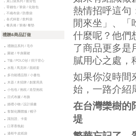
．
束口袋系列 / 後背包
．
零錢包 / 筆袋 / 化妝包
熱情招呼這句
．
不織布袋 / 防塵袋
．
各式杯套 / 飲料袋
閒來坐」、「
．
餐具捲 / 筆捲/ 餐墊
什麼呢？他們
禮贈&商品訂做
．
了商品更多是
禮贈品系列 / 毛巾
．
圍裙 / 半身圍裙
膩用心之處，
．
T恤 / POLO衫 / 排汗背心
．
水瓶 / 馬克杯 / 面紙套
．
如果你沒時間
多功能禮品類 / 小書包
．
木器 / 木招牌 / 創業用具
始，一路介紹
．
小包包 / 抱枕 / 造型抱枕
．
日式布簾 / 布旗
．
在台灣欒樹的
婚禮小物 / 設計插畫
．
客製化團體服 / 帽子
堤
．
識別證、卡套
．
口罩香氛釦
．
邊框牛皮紙袋