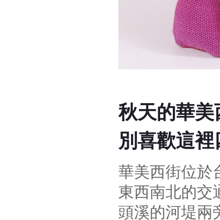
秋天的華美
別喜歡這裡
華美西街位於
東西南北的交
頭溪的河堤兩