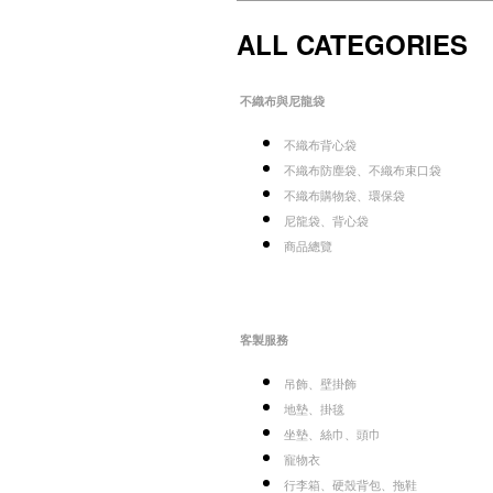
ALL CATEGORIES
不織布與尼龍袋
不織布背心袋
不織布防塵袋、不織布束口袋
不織布購物袋、環保袋
尼龍袋、背心袋
商品總覽
客製服務
吊飾、壁掛飾
地墊、掛毯
坐墊、絲巾、頭巾
寵物衣
行李箱、硬殼背包、拖鞋