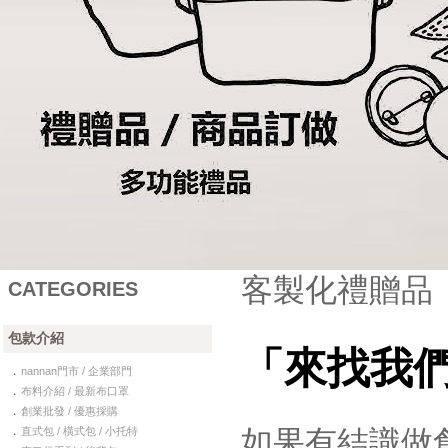
客製化禮贈品
CATEGORIES
包款介紹
「來找我
．
nannan門市 / 企業部門
．
布料介紹 / 最新布口罩
．
創業批發 / 優惠採購
．
如果有結識做
直式包 / 橫式包 / 小托特