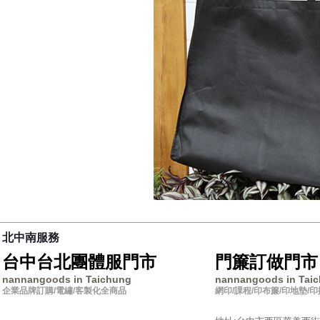
北中南服務
台中台北團體服門市
門簾訂做門市
nannangoods in Taichung
nannangoods in Tai
企業品牌訂購/電繡/客製化全商品
網印/課程/印布簾/印地墊/