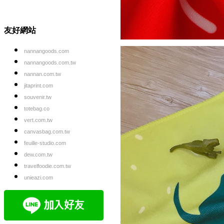
友好網站
nannangoods.com
nannangoods.com.tw
nannan.com.tw
jitaprint.com
souvenir.tw
totebag.co
vert.com.tw
canvasbag.com.tw
feuille-studio.com
dew.com.tw
travelfoodie.com.tw
unieazi.com