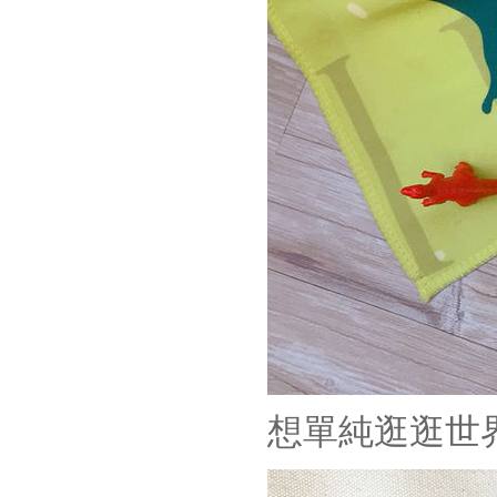
想單純逛逛世