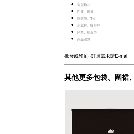
造型抱枕
門簾、暖簾
團體服、T恤
馬克杯、咖啡杯
胸章、紙膠帶
商品總覽
批發或印刷~訂購需求請E-mail：nann
其他更多包袋、圍裙