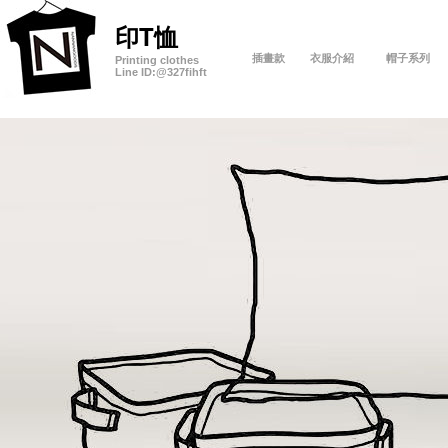
印T恤
插畫款
衣服介紹
帽子系列
Printing clothes
Line ID:
@327fihft