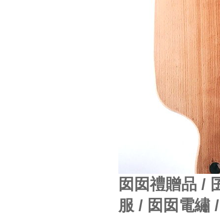
囡囡禮贈品 / 
服 / 囡囡電繡