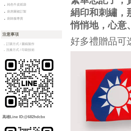
繁華忘記了，
．
純色牛皮紙袋
．
絹印和刺繡，
廚房圍裙訂製
．
廚師服專賣
悄悄地，心意
注意事項
好多禮贈品可
．
訂購方式 / 圖稿製作
．
洗滌方式 / 印刷技術
高雄Line ID:@682hdcbx