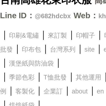
高
Line ID：
Web：
@682hdcbx
kh
｜
｜
｜
｜
印刷&電繡
來訂製
印帽子
｜
｜
｜
｜
批發
印布包
台灣系列
site
｜
｜
漢堡紙與防油袋
｜
｜
｜
季節色彩
T恤批發
其他運用
｜
｜
｜
｜
例
客製化
企業訂
about
en
｜
｜
烘焙紙袋