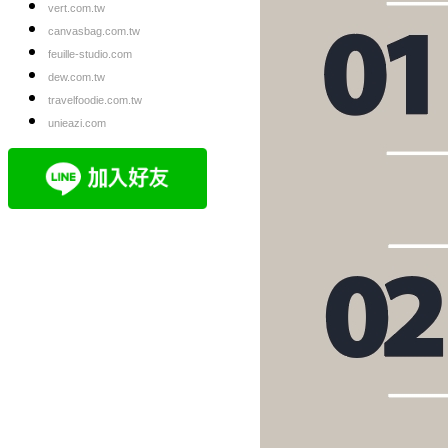
vert.com.tw
canvasbag.com.tw
feuille-studio.com
dew.com.tw
travelfoodie.com.tw
unieazi.com