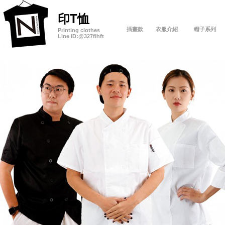
印T恤
插畫款
衣服介紹
帽子系列
Printing clothes
Line ID:
@327fihft