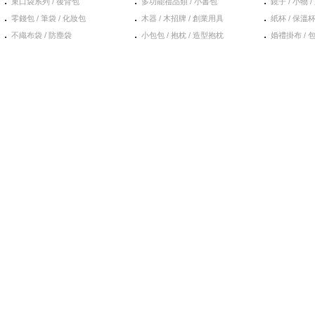
束口袋系列 / 後背包
多功能禮品類 / 小書包
鏡子 / 小物 /
．
．
．
零錢包 / 筆袋 / 化妝包
木器 / 木招牌 / 創業用具
紙杯 / 保溫杯
．
．
．
不織布袋 / 防塵袋
小包包 / 抱枕 / 造型抱枕
婚禮掛布 / 包