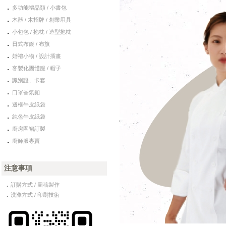
．
多功能禮品類 / 小書包
．
木器 / 木招牌 / 創業用具
．
小包包 / 抱枕 / 造型抱枕
．
日式布簾 / 布旗
．
婚禮小物 / 設計插畫
．
客製化團體服 / 帽子
．
識別證、卡套
．
口罩香氛釦
．
邊框牛皮紙袋
．
純色牛皮紙袋
．
廚房圍裙訂製
．
廚師服專賣
注意事項
．
訂購方式 / 圖稿製作
．
洗滌方式 / 印刷技術