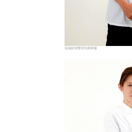
短袖斜領雙排扣廚師服