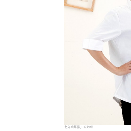
七分袖單排扣廚師服