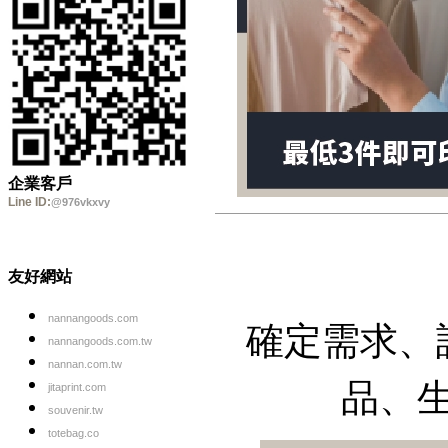
企業客戶
Line ID:
@976vkxvy
友好網站
確定需求、
nannangoods.com
nannangoods.com.tw
nannan.com.tw
品、
jitaprint.com
souvenir.tw
totebag.co