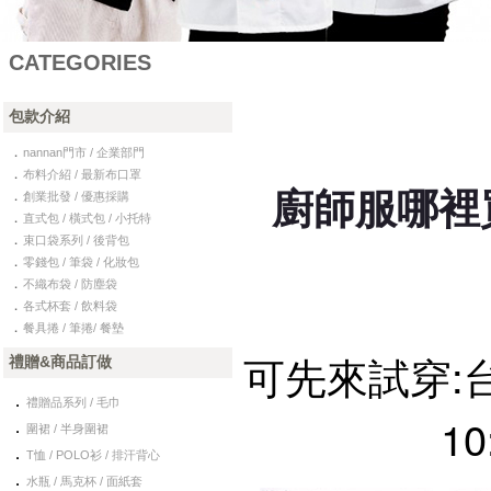
CATEGORIES
包款介紹
．
nannan門市 / 企業部門
．
布料介紹 / 最新布口罩
廚師服哪裡
．
創業批發 / 優惠採購
．
直式包 / 橫式包 / 小托特
．
束口袋系列 / 後背包
．
零錢包 / 筆袋 / 化妝包
．
不織布袋 / 防塵袋
．
各式杯套 / 飲料袋
．
餐具捲 / 筆捲/ 餐墊
可先來試穿:
禮贈&商品訂做
．
禮贈品系列 / 毛巾
10
．
圍裙 / 半身圍裙
．
T恤 / POLO衫 / 排汗背心
．
水瓶 / 馬克杯 / 面紙套