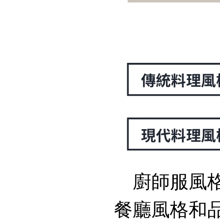
廚師服風
餐廳風格和