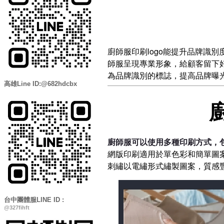
廚師服印刷logo能提升品牌識
師服呈現專業形象，給顧客留下好
為品牌識別的標誌，提高品牌曝
高雄Line ID:@682hdcbx
廚師服可以使用多種印刷方式，
網版印刷適用於單色彩和簡單圖
刺繡以電繡形式繡製圖案，質感
台中團體服LINE ID :
@327fihft