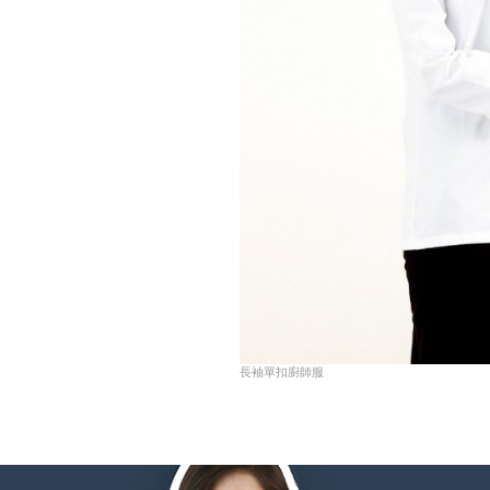
長袖單扣廚師服