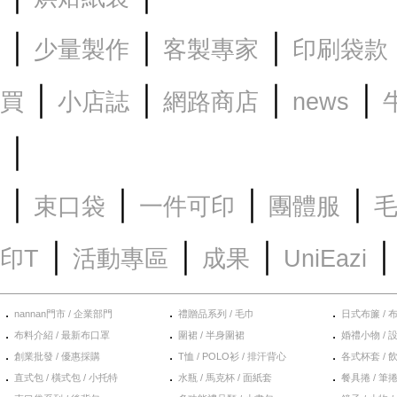
｜
｜
｜
少量製作
客製專家
印刷袋款
｜
｜
｜
｜
買
小店誌
網路商店
news
｜
｜
｜
｜
｜
束口袋
一件可印
團體服
｜
｜
｜
印T
活動專區
成果
UniEazi
．
．
．
nannan門市 / 企業部門
禮贈品系列 / 毛巾
日式布簾 / 
．
．
．
布料介紹 / 最新布口罩
圍裙 / 半身圍裙
婚禮小物 / 
．
．
．
創業批發 / 優惠採購
T恤 / POLO衫 / 排汗背心
各式杯套 / 
．
．
．
直式包 / 橫式包 / 小托特
水瓶 / 馬克杯 / 面紙套
餐具捲 / 筆捲
．
．
．