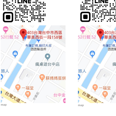
map
map