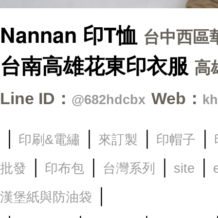
Nannan 印T恤
台中西區華
台南高雄花東印衣服
高
Line ID：
Web：
@682hdcbx
kh
｜
｜
｜
｜
印刷&電繡
來訂製
印帽子
｜
｜
｜
｜
批發
印布包
台灣系列
site
｜
漢堡紙與防油袋