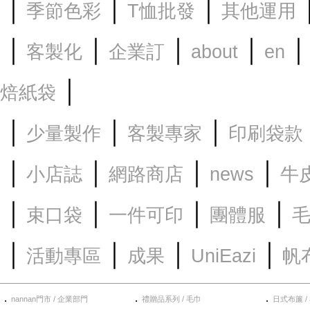
｜
｜
｜
季節色彩
T恤批發
其他運用
｜
｜
｜
｜
客製化
企業訂
about
en
｜
焙紙袋
｜
｜
｜
少量製作
客製專家
印刷袋款
｜
｜
｜
｜
小店誌
網路商店
news
牛
｜
｜
｜
｜
束口袋
一件可印
團體服
｜
｜
｜
｜
活動專區
成果
UniEazi
帆
．
．
．
nannan門市 / 企業部門
禮贈品系列 / 毛巾
日式布簾 /