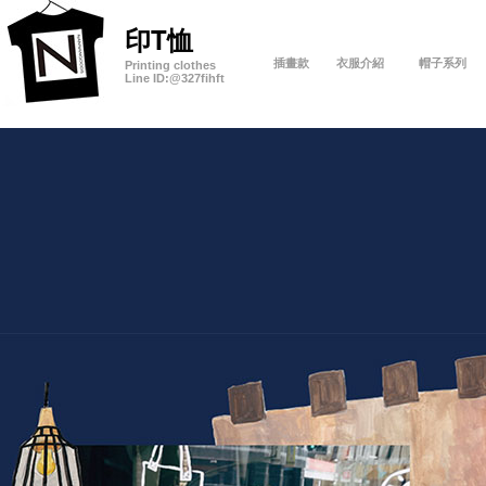
印T恤
插畫款
衣服介紹
帽子系列
Printing clothes
Line ID:
@327fihft