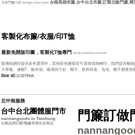
台南高雄布簾,台中台北布簾,訂製
北歐門簾,簡
日本門簾小店 design your own
客製化布簾/衣服/印T恤
最新免開版印圖，客製化T恤專門
shop.nannan.com.tw
除傳統網印提供多色選擇外，其他彩色圖樣皆可直噴或熱轉印，我們提供極致
大學服、連帽T、帆布袋、吸濕排汗衫、帽子、飲料杯套、包包、帽子都更有
line id:
@327fihft
北中南服務
台中台北團體服門市
門簾訂做
nannangoods in Taichung
企業品牌訂購/電繡/客製化全商品
nannangood