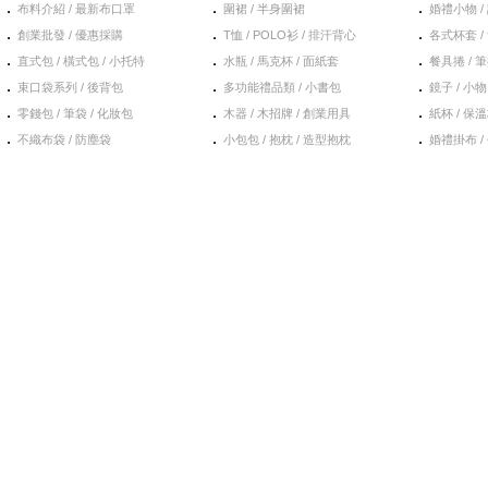
．
．
．
布料介紹 / 最新布口罩
圍裙 / 半身圍裙
婚禮小物 /
．
．
．
創業批發 / 優惠採購
T恤 / POLO衫 / 排汗背心
各式杯套 /
．
．
．
直式包 / 橫式包 / 小托特
水瓶 / 馬克杯 / 面紙套
餐具捲 / 筆
．
．
．
束口袋系列 / 後背包
多功能禮品類 / 小書包
鏡子 / 小物
．
．
．
零錢包 / 筆袋 / 化妝包
木器 / 木招牌 / 創業用具
紙杯 / 保溫
．
．
．
不織布袋 / 防塵袋
小包包 / 抱枕 / 造型抱枕
婚禮掛布 / 