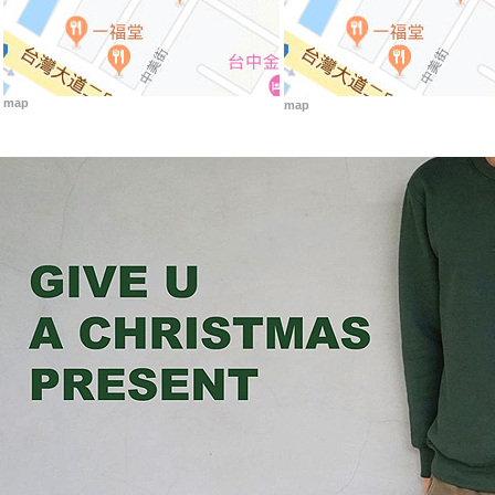
map
map